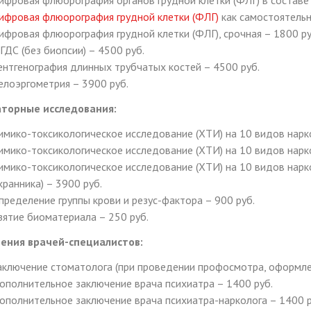
ифровая флюорография органов грудной клетки (ФЛГ) в составе
ифровая флюорография грудной клетки (ФЛГ)
как самостоятельн
ифровая флюорография грудной клетки (ФЛГ), срочная – 1800 ру
ГДС (без биопсии) – 4500 руб.
ентгенография длинных трубчатых костей – 4500 руб.
елоэргометрия – 3900 руб.
торные исследования:
имико-токсикологическое исследование (ХТИ) на 10 видов нарк
имико-токсикологическое исследование (ХТИ) на 10 видов нарко
имико-токсикологическое исследование (ХТИ) на 10 видов нарк
хранника) – 3900 руб.
пределение группы крови и резус-фактора – 900 руб.
зятие биоматериала – 250 руб.
ения врачей-специалистов:
аключение стоматолога (при проведении профосмотра, оформле
ополнительное заключение врача психиатра – 1400 руб.
ополнительное заключение врача психиатра-нарколога – 1400 р