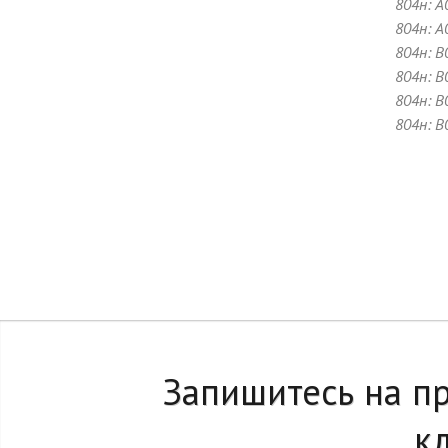
804н: A
804н: A
804н: B
804н: B
804н: B
804н: B
Запишитесь на п
к