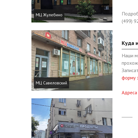
Подроб
МЦ Жулебино
(499) 
Куда 
Наши м
прохож
Записат
форму 
МЦ Савеловский
Адреса
_____