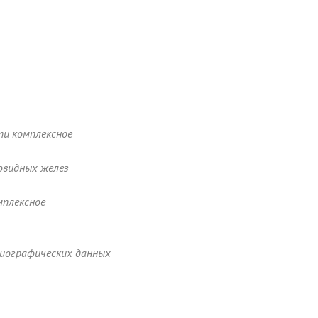
ти комплексное
овидных желез
мплексное
рдиографических данных