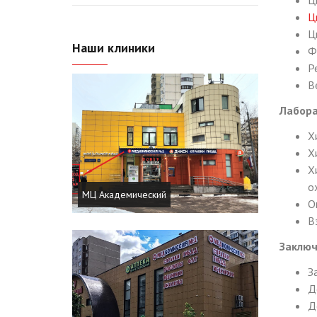
Ц
Ц
Ц
Наши клиники
Ф
Р
В
Лабора
Х
Х
Х
о
МЦ Академический
О
В
Заключ
З
Д
Д