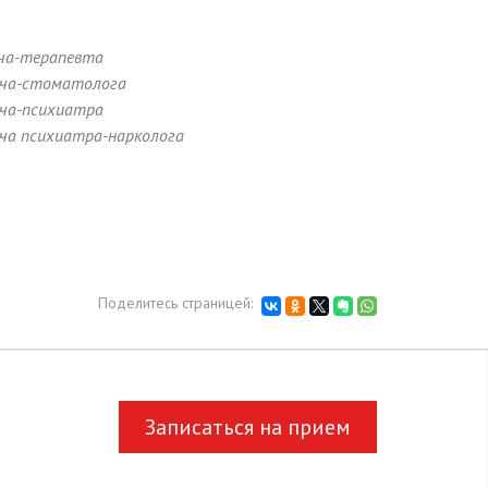
ача-терапевта
рача-стоматолога
ача-психиатра
ача психиатра-нарколога
Поделитесь страницей:
Записаться на прием