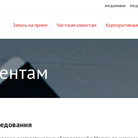
медкнижки
мед
Запись на прием
Частным клиентам
Корпоративны
ентам
едования