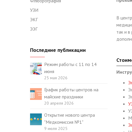
Прохож
Флюорография
УЗИ
В цент
ЭКГ
медици
ЭЭГ
так и 
дополн
Последние публикации
Стоим
Режим работы с 11 по 14
июня
Инстру
25 мая 2026
Э
График работы центров на
Э
майские праздники
Э
20 апреля 2026
У
У
Открытие нового центра
М
"Медкомиссия №1"
Э
9 июля 2025