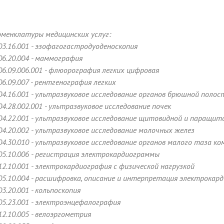
менклатуры медицинских услуг:
03.16.001 - эзофагогастродуоденоскопия
06.20.004 - маммография
06.09.006.001 - флюорография легких цифровая
06.09.007 - рентгенография легких
04.16.001 - ультразвуковое исследование органов брюшной полос
04.28.002.001 - ультразвуковое исследование почек
04.22.001 - ультразвуковое исследование щитовидной и паращит
04.20.002 - ультразвуковое исследование молочных желез
04.30.010 - ультразвуковое исследование органов малого таза ко
05.10.006 - регистрация электрокардиограммы
12.10.001 - электрокардиография с физической нагрузкой
05.10.004 - расшифровка, описание и интерпретация электрока
03.20.001 - кольпоскопия
05.23.001 - электроэнцефалография
12.10.005 - велоэргометрия