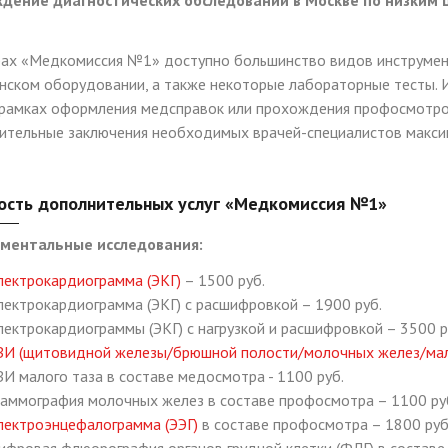
дение диагностических обследований в Москве по низким 
рах «Медкомиссия №1» доступно большинство видов инструмен
нском оборудовании, а также некоторые лабораторные тесты. 
в рамках оформления медсправок или прохождения профосмотров
ительные заключения необходимых врачей-специалистов максим
ость дополнительных услуг «Медкомиссия №1»
ментальные исследования:
лектрокардиограмма (ЭКГ)
– 1500 руб.
лектрокардиограмма (ЭКГ) с расшифровкой – 1900 руб.
лектрокардиограммы (ЭКГ) с нагрузкой и расшифровкой – 3500 р
ЗИ (щитовидной железы/брюшной полости/молочных желез/мал
ЗИ малого таза в составе медосмотра - 1100 руб.
аммография молочных желез в составе профосмотра – 1100 ру
лектроэнцефалограмма (ЭЭГ)
в составе профосмотра – 1800 руб